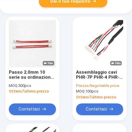
Dai il tuo requisito
Passo 2.0mm 10
Assemblaggio cavi
serie su ordinazione
PHR-7P PHR-4 PHR-3
del cablaggio JST pH
PHR-2 PH2.0 del
MOQ:
500pcs
Prezzo:
Negotiable price
del cavo di Spillo
cablaggio JST del
Ottieni l'ultimo prezzo
MOQ:
100pcs
Multi Terminal Cavo
cavo
Connettore
Ottieni l'ultimo prezzo
Contattaci
Contattaci