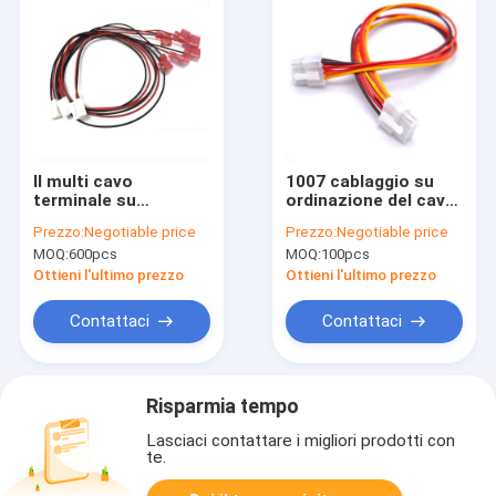
Il multi cavo
1007 cablaggio su
terminale su
ordinazione del cavo
ordinazione del
del computer del
Prezzo:
Negotiable price
Prezzo:
Negotiable price
connettore sfrutta
multi cavo terminale
MOQ:
600pcs
MOQ:
100pcs
1007 24AWG VH3.96-
del connettore
2P
22AWG 5557 8P
Ottieni l'ultimo prezzo
Ottieni l'ultimo prezzo
Contattaci
Contattaci
Risparmia tempo
Lasciaci contattare i migliori prodotti con
te.