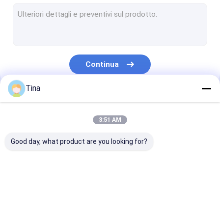
Connettore del contenitore di wafer
Spillo Intestazione Connettores
Connettore femminile dell'intestazione
Continua
Connettori di ingresso/uscita
Tina
Connettore di BTB
Le Nostre Categorie
presa di corrente continua
3:51 AM
Cablaggio elettronico del cavo
Good day, what product are you looking for?
assemblaggi cavi su ordinazione
Connettore di FFC
Connettori per
Collegamento
FPC
schede
femminile di ti