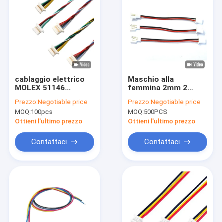
cablaggio elettrico
Maschio alla
MOLEX 51146
femmina 2mm 2
1.25mm del cavo di
modi che alloggiano
Prezzo:
Negotiable price
Prezzo:
Negotiable price
5P 6P con il supporto
il cablaggio del cavo
MOQ:
100pcs
MOQ:
500PCS
dell'alloggio di A1254
del connettore per il
SMD
contatore del gas
Ottieni l'ultimo prezzo
Ottieni l'ultimo prezzo
naturale
Contattaci
Contattaci
Casa.
Prodotti
Video