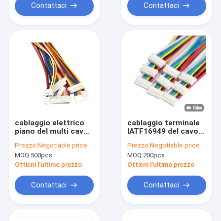
Contattaci
Contattaci
cablaggio elettrico
cablaggio terminale
piano del multi cavo
IATF16949 del cavo
terminale di 2.0mm
di 2.54mm 2 Spillo
Prezzo:
Negotiable price
Prezzo:
Negotiable price
2x7 Spillo Custom
Wire To Board
MOQ:
500pcs
MOQ:
200pcs
UL1672
Connettore per il
lettore DVD
Ottieni l'ultimo prezzo
Ottieni l'ultimo prezzo
Contattaci
Contattaci