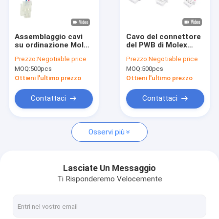
Su di noi
Visita alla fabbrica
Assemblaggio cavi
Cavo del connettore
su ordinazione Molex
del PWB di Molex
Controllo della qualità
del cablaggio del
51021, cablaggio del
Prezzo:
Negotiable price
Prezzo:
Negotiable price
connettore 39-01-
connettore del
MOQ:
500pcs
MOQ:
500pcs
2040 5557
passo di 1.25mm
Contattaci
Ottieni l'ultimo prezzo
Ottieni l'ultimo prezzo
Notizie
Contattaci
Contattaci
Casi
Osservi più
Connettore di FFC FPC
Lasciate Un Messaggio
Ti Risponderemo Velocemente
Connettori per schede
Collegamento femminile di tipo C