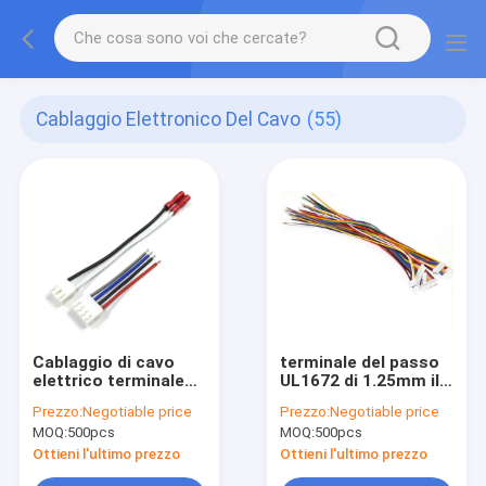
Cablaggio Elettronico Del Cavo
(55)
Cablaggio di cavo
terminale del passo
elettrico terminale
UL1672 di 1.25mm il
del cavo di potere
multi cabla il
Prezzo:
Negotiable price
Prezzo:
Negotiable price
interno del
cablaggio elettronico
MOQ:
500pcs
MOQ:
500pcs
frigorifero multi
piano del cavo
14CM 20AWG
Ottieni l'ultimo prezzo
Ottieni l'ultimo prezzo