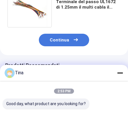
Terminale del passo UL1672
di 1.25mm il multi cabla il
cablaggio elettronico piano
del cavo
Continua
Prodotti Raccomandati
Tina
2:53 PM
Good day, what product are you looking for?
Assemblaggio cavi
cablaggio elettrico
Maschio alla
PHR-7P PHR-4 PHR-
MOLEX 51146
femmina 2mm