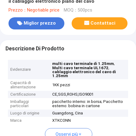
il cablaggio elettronico piano del cavo
Prezzo：Negotiable price
MOQ：500pcs
Miglior prezzo
Contattaci
Descrizione Di Prodotto
,
multi cavo terminale di 1.25mm
,
Multi cavo terminale UL1672
Evidenziare
cablaggio elettronico del cavo di
1.25mm
Capacità di
1KK pezzi
alimentazione
Certificazione
CE,SGS,ROHS,ISO9001
Imballaggi
pacchetto interno: in borsa; Pacchetto
particolari
esterno: bobina in cartone
Luogo di origine
Guangdong, Cina
Marca
XTKCONN
Osservi più