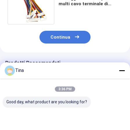
multi cavo terminale di
2.0mm 2x7 Spillo Custom
UL1672
Continua
Prodotti Raccomandati
Tina
3:36 PM
Good day, what product are you looking for?
Assemblaggio cavi
cablaggio elettrico
Maschio alla
PHR-7P PHR-4 PHR-
MOLEX 51146
femmina 2mm
3 PHR-2 PH2.0 del
1.25mm del cavo di
modi che allo