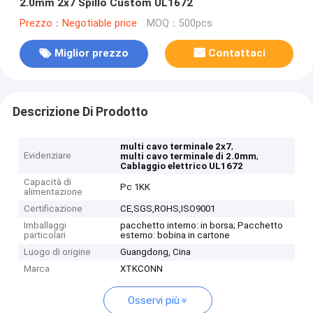
2.0mm 2x7 Spillo Custom UL1672
Prezzo：Negotiable price
MOQ：500pcs
Miglior prezzo
Contattaci
Descrizione Di Prodotto
,
multi cavo terminale 2x7
Evidenziare
,
multi cavo terminale di 2.0mm
Cablaggio elettrico UL1672
Capacità di
Pc 1KK
alimentazione
Certificazione
CE,SGS,ROHS,ISO9001
Imballaggi
pacchetto interno: in borsa; Pacchetto
particolari
esterno: bobina in cartone
Luogo di origine
Guangdong, Cina
Marca
XTKCONN
Osservi più