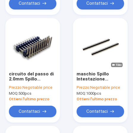
Contattaci
Contattaci
circuito del passo di
maschio Spillo
2.0mm Spillo
Intestazione
Connettores
Connettores Right
Prezzo:
Negotiable price
Prezzo:
Negotiable price
Angle del passo di
MOQ:
500pcs
MOQ:
1000pcs
1.27mm per il
circuito elettrico del
Ottieni l'ultimo prezzo
Ottieni l'ultimo prezzo
PWB
Contattaci
Contattaci