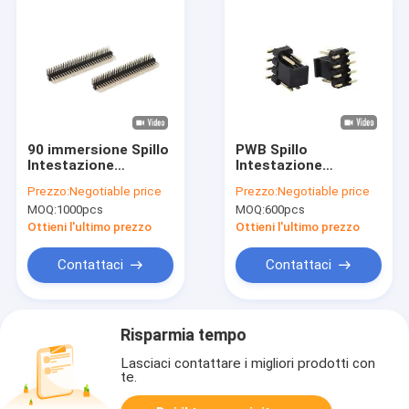
90 immersione Spillo
PWB Spillo
Intestazione
Intestazione
Connettores Double
Connettores Double
Prezzo:
Negotiable price
Prezzo:
Negotiable price
Row ROHS del PWB
Row SMD del
MOQ:
1000pcs
MOQ:
600pcs
del passo di grado
maschio del passo di
1.27mm
2.54mm con il
Ottieni l'ultimo prezzo
Ottieni l'ultimo prezzo
cappuccio
Contattaci
Contattaci
Risparmia tempo
Lasciaci contattare i migliori prodotti con
te.