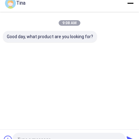
Tina
Le Nostre Categorie
9:08 AM
Good day, what product are you looking for?
Connettore di FFC
Connettori per
Collegamento
FPC
schede
femminile di ti
Casa
Circa noi
Contattaci
Desktop Site
Mappa del sito
Politica sulla privacy
Qualità
Connettore di FFC FPC
Fabbrica cinese.Copyright © 2026
Shenzhen Xietaikang Precision Electronic Co., Ltd.. All Rights
Reserved.