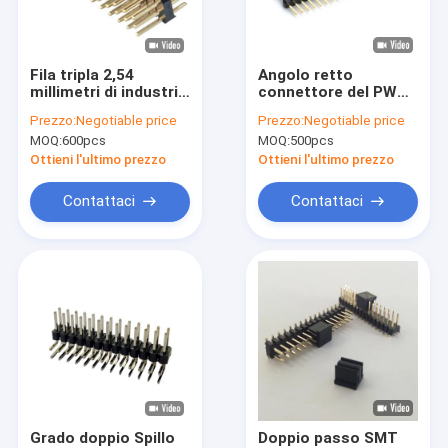
Su di noi
Visita alla fabbrica
Fila tripla 2,54
Angolo retto
millimetri di industria
connettore del PWB
Controllo della qualità
di Spillo Intestazione
di Spillo Intestazione
Prezzo:
Negotiable price
Prezzo:
Negotiable price
Dip 2 Spillo Male
Single Row del passo
MOQ:
600pcs
MOQ:
500pcs
Intestazione
da 2,54 millimetri
Contattaci
Connettore For
Ottieni l'ultimo prezzo
Ottieni l'ultimo prezzo
PCBA
Notizie
Contattaci
Contattaci
Casi
Connettore di FFC FPC
Connettori per schede
Collegamento femminile di tipo C
Grado doppio Spillo
Doppio passo SMT