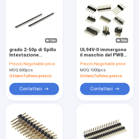
grado 2-50p di Spillo
UL94V-0 immergono
Intestazione
il maschio del PWB
Connettores 90 di
un passo Spillo
Prezzo:
Negotiable price
Prezzo:
Negotiable price
fila del passo di
Intestazione
MOQ:
600pcs
MOQ:
1000pcs
2.0mm singolo
Connettores
Single/doppia fila da
Ottieni l'ultimo prezzo
Ottieni l'ultimo prezzo
1,27 millimetri
Contattaci
Contattaci
Casa.
Prodotti
Video