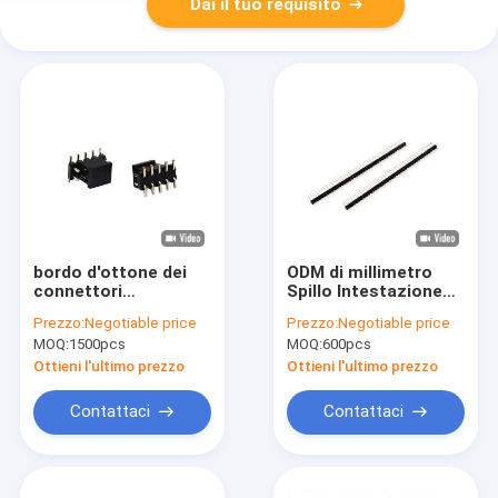
Dai il tuo requisito
bordo d'ottone dei
ODM di millimetro
connettori
Spillo Intestazione
dell'intestazione del
Single Row 2 Spillo
Prezzo:
Negotiable price
Prezzo:
Negotiable price
circuito del PWB del
Intestazione
MOQ:
1500pcs
MOQ:
600pcs
passo di 2.0mm per
Connettore Male di
imbarcarsi su
abitudine 2,0
Ottieni l'ultimo prezzo
Ottieni l'ultimo prezzo
connettore PA6T
Contattaci
Contattaci