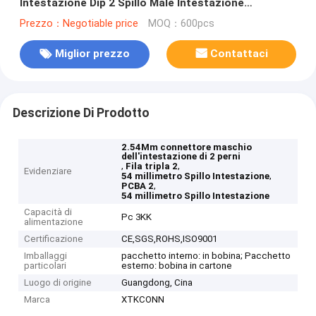
Intestazione Dip 2 Spillo Male Intestazione
Connettore For PCBA
Prezzo：Negotiable price
MOQ：600pcs
Miglior prezzo
Contattaci
Descrizione Di Prodotto
2.54Mm connettore maschio
dell'intestazione di 2 perni
,
,
Fila tripla 2
Evidenziare
,
54 millimetro Spillo Intestazione
,
PCBA 2
54 millimetro Spillo Intestazione
Capacità di
Pc 3KK
alimentazione
Certificazione
CE,SGS,ROHS,ISO9001
Imballaggi
pacchetto interno: in bobina; Pacchetto
particolari
esterno: bobina in cartone
Luogo di origine
Guangdong, Cina
Marca
XTKCONN