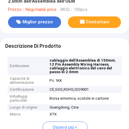
2.0mm dell'Assemblea dell'OEM
Prezzo：Negotiable price
MOQ：100pcs
Miglior prezzo
Contattaci
Descrizione Di Prodotto
,
cablaggio dell'Assemblea di 150mm
,
12 Pin Assembly Wiring Harness
Evidenziare
cablaggio elettronico del cavo del
passo di 2.0mm
Capacità di
Pc 1KK
alimentazione
Certificazione
CE,SGS,ROHS,ISO9001
Imballaggi
Borsa ermetica, scatole in cartone
particolari
Luogo di origine
Guangdong, Cina
Marca
XTK
Osservi più