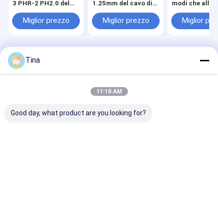
3 PHR-2 PH2.0 del
1.25mm del cavo di
modi che allo
cablaggio JST del
5P 6P con il
il cablaggio de
cavo
supporto
del connettore 
Miglior prezzo
Miglior prezzo
Miglior pr
dell'alloggio di
contatore del 
A1254 SMD
naturale
Casa
Circa noi
Contattaci
Desktop Site
Tina
Mappa del sito
Politica sulla privacy
Qualità
Connettore di FFC FPC
Fabbrica cinese.Copyright © 2026
Shenzhen Xietaikang Precision Electronic Co., Ltd.. All Rights
11:18 AM
Reserved.
Good day, what product are you looking for?
Casa.
Prodotti
Video