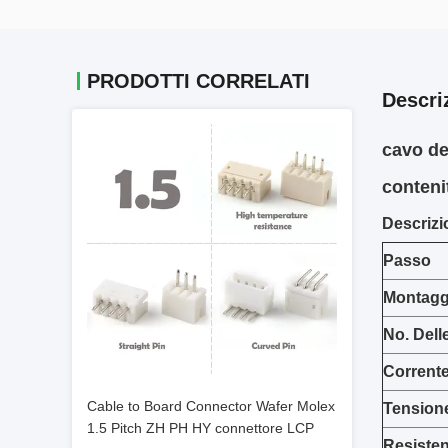
PRODOTTI CORRELATI
Descri
cavo de
contenit
Descrizi
Passo
Montaggi
No. Dell
Corrent
Cable to Board Connector Wafer Molex
Tension
1.5 Pitch ZH PH HY connettore LCP
Resisten