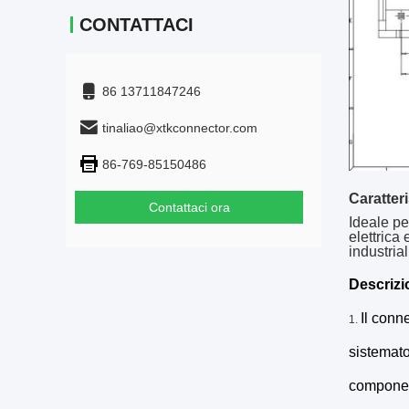
CONTATTACI
86 13711847246
tinaliao@xtkconnector.com
86-769-85150486
Caratteri
Contattaci ora
Ideale pe
elettrica
industrial
Descrizi
Il conn
1.
sistemato
component