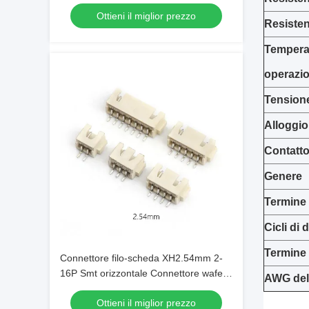
Ottieni il miglior prezzo
Resisten
Tempera
operazi
Tensione
Alloggio
Contatt
Genere
Termine 
Cicli di
Termine
Connettore filo-scheda XH2.54mm 2-
16P Smt orizzontale Connettore wafer
AWG del
2.54
Ottieni il miglior prezzo