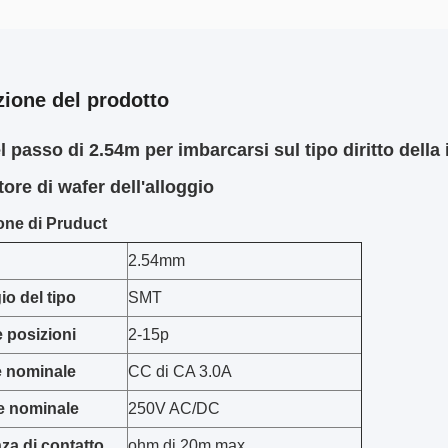
zione del prodotto
l passo di 2.54m per imbarcarsi sul tipo diritto dell
ore di wafer dell'alloggio
one di Pruduct
2.54mm
o del tipo
SMT
e posizioni
2-15p
e nominale
CC di CA 3.0A
e nominale
250V AC/DC
za di contatto
ohm di 20m max