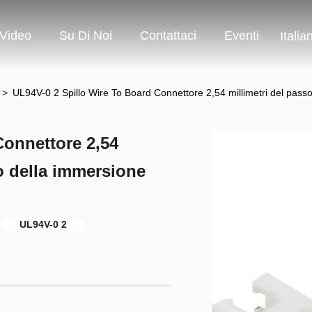
Video
Su Di Noi
Contattaci
Eventi
Italia
r
>
UL94V-0 2 Spillo Wire To Board Connettore 2,54 millimetri del passo 
Connettore 2,54
to della immersione
UL94V-0 2