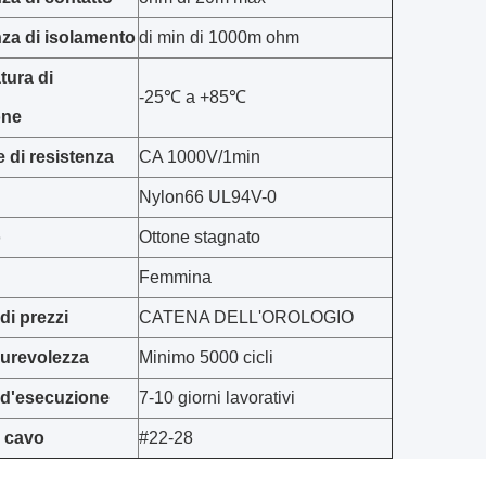
za di isolamento
di min di 1000m ohm
tura di
-25℃ a +85℃
one
 di resistenza
CA 1000V/1min
Nylon66 UL94V-0
o
Ottone stagnato
Femmina
di prezzi
CATENA DELL'OROLOGIO
 durevolezza
Minimo 5000 cicli
 d'esecuzione
7-10 giorni lavorativi
 cavo
#22-28