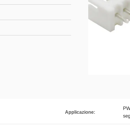
PWB
Applicazione:
se