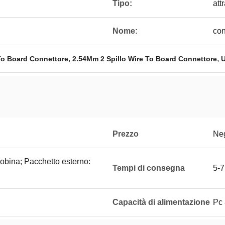
Tipo:
att
Nome:
con
,
,
 To Board Connettore
2.54Mm 2 Spillo Wire To Board Connettore
U
Prezzo
Neg
bobina; Pacchetto esterno:
Tempi di consegna
5-7
Capacità di alimentazione
Pc