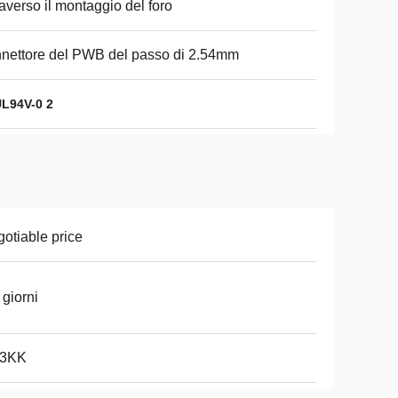
raverso il montaggio del foro
nettore del PWB del passo di 2.54mm
L94V-0 2
otiable price
 giorni
 3KK