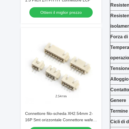
1.5 Pitch ZH PH HY connettore LCP
Resisten
Ottieni il miglior prezzo
Resisten
isolame
Forza di
Tempera
operazi
Tensione
Alloggio
Contatt
Genere
Termine 
Connettore filo-scheda XH2.54mm 2-
16P Smt orizzontale Connettore wafer
Cicli di
2.54