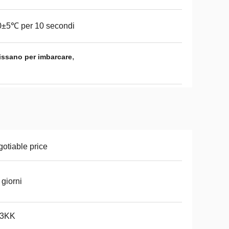
0±5℃ per 10 secondi
,
fissano per imbarcare
otiable price
 giorni
 3KK