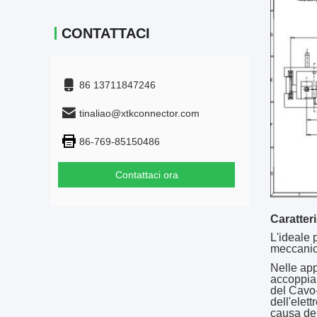
CONTATTACI
86 13711847246
tinaliao@xtkconnector.com
86-769-85150486
Contattaci ora
Caratteri
L'ideale 
meccanica
Nelle app
accoppiam
del Cavo-
dell'elet
causa del