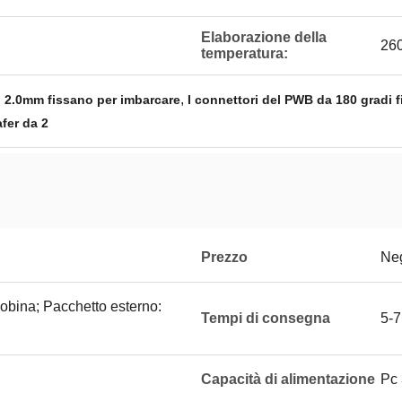
Elaborazione della
26
temperatura:
,
i 2.0mm fissano per imbarcare
I connettori del PWB da 180 gradi 
fer da 2
Prezzo
Neg
bobina; Pacchetto esterno:
Tempi di consegna
5-7
Capacità di alimentazione
Pc