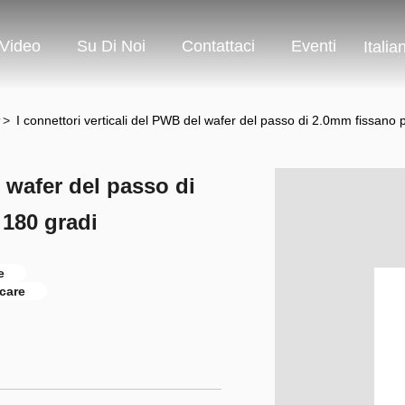
Video
Su Di Noi
Contattaci
Eventi
Italia
r
>
I connettori verticali del PWB del wafer del passo di 2.0mm fissano 
l wafer del passo di
 180 gradi
e
rcare