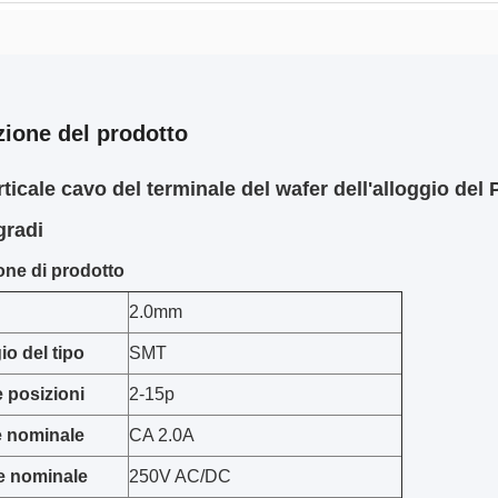
zione del prodotto
rticale cavo del terminale del wafer dell'alloggio de
gradi
one di prodotto
2.0mm
o del tipo
SMT
e posizioni
2-15p
e nominale
CA 2.0A
e nominale
250V AC/DC