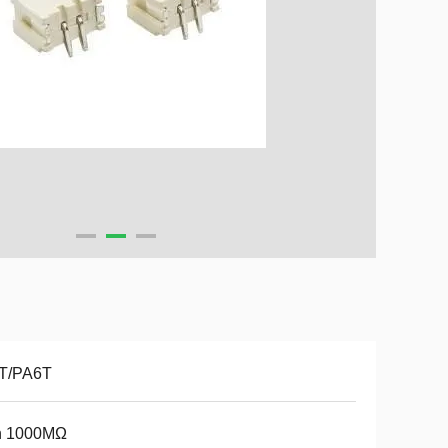
T/PA6T
n 1000MΩ