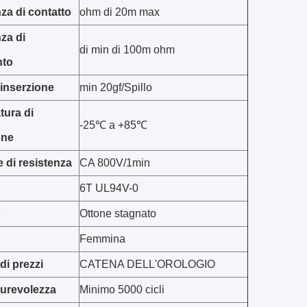
za di contatto
ohm di 20m max
za di
di min di 100m ohm
nto
 inserzione
min 20gf/Spillo
tura di
-25℃ a +85℃
one
 di resistenza
CA 800V/1min
6T UL94V-0
o
Ottone stagnato
Femmina
di prezzi
CATENA DELL'OROLOGIO
 durevolezza
Minimo 5000 cicli