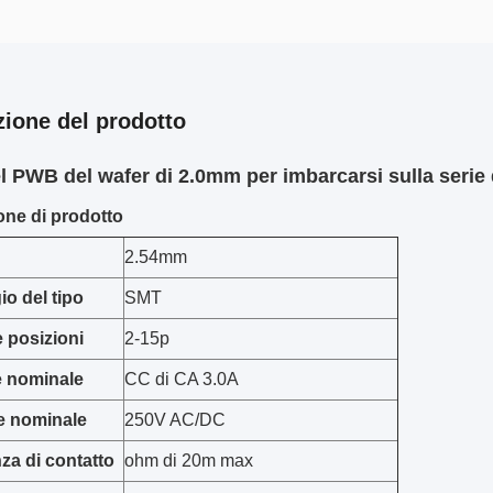
zione del prodotto
l PWB del wafer di 2.0mm per imbarcarsi sulla serie d
one di prodotto
2.54mm
o del tipo
SMT
e posizioni
2-15p
e nominale
CC di CA 3.0A
e nominale
250V AC/DC
za di contatto
ohm di 20m max