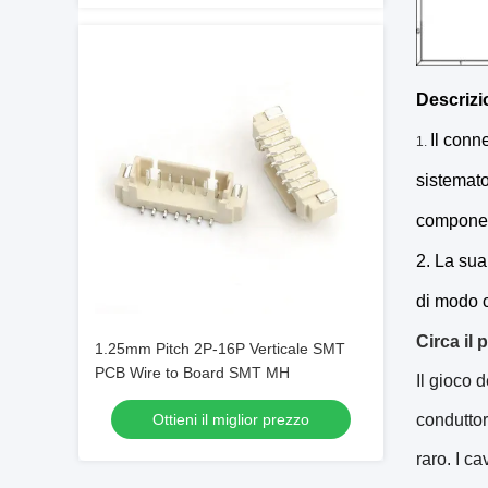
Descrizi
Il conn
1.
sistemato
component
2. La sua
di modo c
Circa il
1.25mm Pitch 2P-16P Verticale SMT
PCB Wire to Board SMT MH
Il gioco 
Ottieni il miglior prezzo
conduttor
raro. I ca