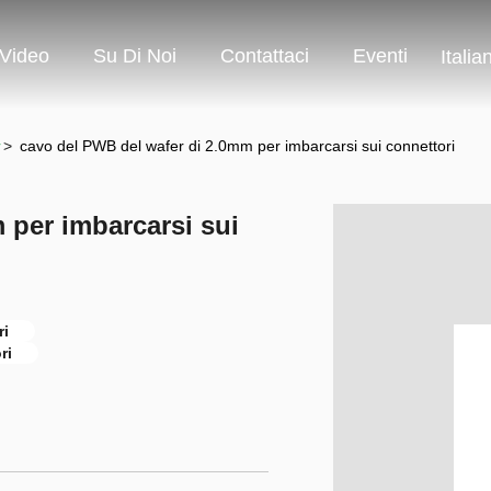
Video
Su Di Noi
Contattaci
Eventi
Italia
r
>
cavo del PWB del wafer di 2.0mm per imbarcarsi sui connettori
 per imbarcarsi sui
ri
ri