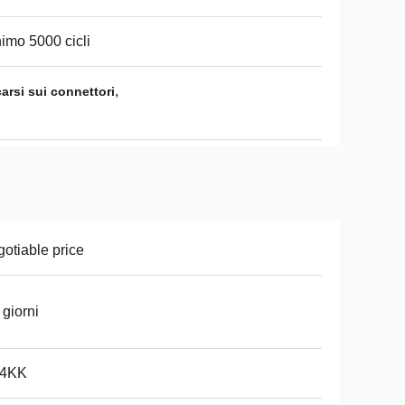
imo 5000 cicli
,
arsi sui connettori
otiable price
 giorni
 4KK