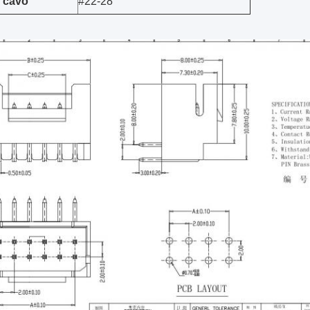
 cavo
#22-28