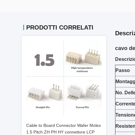
PRODOTTI CORRELATI
Descri
cavo de
Descrizi
Passo
Montaggi
No. Dell
Corrent
Tension
Cable to Board Connector Wafer Molex
Resisten
1.5 Pitch ZH PH HY connettore LCP