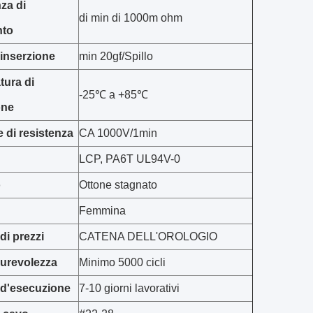
za di
di min di 1000m ohm
nto
 inserzione
min 20gf/Spillo
tura di
-25℃ a +85℃
one
 di resistenza
CA 1000V/1min
LCP, PA6T UL94V-0
o
Ottone stagnato
Femmina
di prezzi
CATENA DELL'OROLOGIO
 durevolezza
Minimo 5000 cicli
 d'esecuzione
7-10 giorni lavorativi