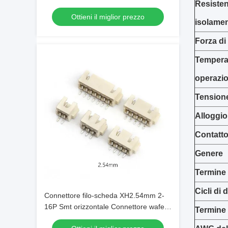
Resisten
Ottieni il miglior prezzo
isolame
Forza di
Tempera
operazi
Tensione
Alloggio
Contatt
Genere
Termine 
Cicli di
Connettore filo-scheda XH2.54mm 2-
16P Smt orizzontale Connettore wafer
Termine
2.54