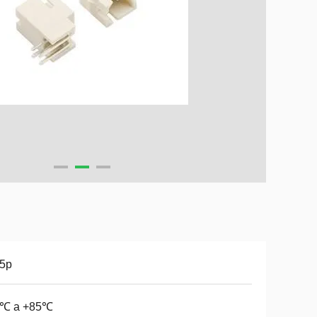
15p
5℃ a +85℃