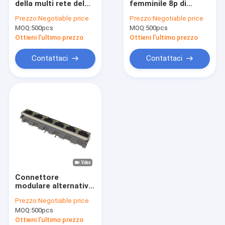
della multi rete del
femminile 8p di
Connettore del contenitore di wafer
porto 1x4 ha
Ethernet del PWB
Prezzo:
Negotiable price
Prezzo:
Negotiable price
protetto l'incavo con
dell'incavo UL94V-0
MOQ:
Spillo Intestazione Connettores
500pcs
MOQ:
500pcs
luce principale
dei porti RJ45
Ottieni l'ultimo prezzo
Ottieni l'ultimo prezzo
Connettore femminile dell'intestazione
Contattaci
Contattaci
Connettori di ingresso/uscita
Connettore di BTB
presa di corrente continua
Cablaggio elettronico del cavo
assemblaggi cavi su ordinazione
Connettore
modulare alternativo
del connettore 1x6
Prezzo:
Negotiable price
RJ45 8P8C del PWB
MOQ:
500pcs
RJ45 con principale
Ottieni l'ultimo prezzo