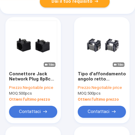
Dai il tuo requisito
Connettore Jack
Tipo d'affondamento
Network Plug 8p8c
angolo retto
del PWB di Spillo
femminile della
Prezzo:
Negotiable price
Prezzo:
Negotiable price
Femmina Straight
IMMERSIONE di Jack
MOQ:
500pcs
MOQ:
500pcs
RJ45 del nero 8
modulare del metà di
del supporto RJ45
Ottieni l'ultimo prezzo
Ottieni l'ultimo prezzo
connettore del PWB
Contattaci
Contattaci