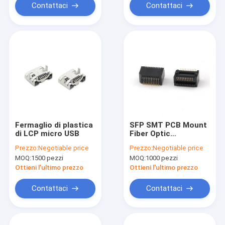
Contattaci
Contattaci
Fermaglio di plastica
SFP SMT PCB Mount
di LCP micro USB
Fiber Optic
Connector 20Pin
Prezzo:
Negotiable price
Prezzo:
Negotiable price
SFP+ Cage Insulator
MOQ:
1500 pezzi
MOQ:
1000 pezzi
Module Connector
Ottieni l'ultimo prezzo
Ottieni l'ultimo prezzo
Contattaci
Contattaci