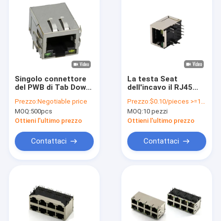
Singolo connettore
La testa Seat
del PWB di Tab Down
dell'incavo il RJ45
8 Spillo Femmina
Jack Connector
Prezzo:
Negotiable price
Prezzo:
$0.10/pieces >=10 pieces
RJ45 del porto con
Bring Lamp Crystal
MOQ:
500pcs
MOQ:
10 pezzi
Ethernet del filtro
della rete del nuovo
tipo appunta
Ottieni l'ultimo prezzo
Ottieni l'ultimo prezzo
Contattaci
Contattaci
Casa.
Prodotti
Video