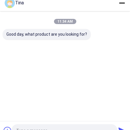
Tina
Le Nostre Categorie
11:34 AM
Good day, what product are you looking for?
Connettore di FFC
Connettori per
Collegamento
FPC
schede
femminile di ti
Casa
Circa noi
Contattaci
Desktop Site
Mappa del sito
Politica sulla privacy
Qualità
Connettore di FFC FPC
Fabbrica cinese.Copyright © 2026
Shenzhen Xietaikang Precision Electronic Co., Ltd.. All Rights
Reserved.