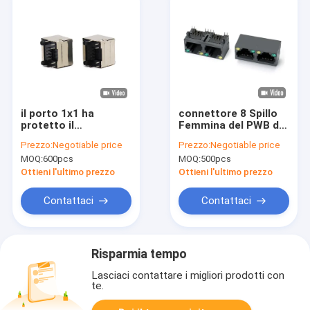
il porto 1x1 ha
connettore 8 Spillo
protetto il
Femmina del PWB di
connettore
1X2 Tab Up Network
Prezzo:
Negotiable price
Prezzo:
Negotiable price
femminile di Jack
Straight RJ45
MOQ:
600pcs
MOQ:
500pcs
8P8C RJ45 con Jack
modulare principale
Ottieni l'ultimo prezzo
Ottieni l'ultimo prezzo
Contattaci
Contattaci
Risparmia tempo
Lasciaci contattare i migliori prodotti con
te.