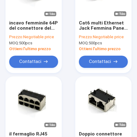
Su di noi
Visita alla fabbrica
incavo femminile 64P
Cat6 multi Ethernet
del connettore del
Jack Femmina Panel
Controllo della qualità
PWB di Enterent
Mount del
Prezzo:
Negotiable price
Prezzo:
Negotiable price
RJ45 del porto 2x4
connettore del PWB
MOQ:
500pcs
MOQ:
500pcs
dei porti RJ45 del
Contattaci
porto 2x4
Ottieni l'ultimo prezzo
Ottieni l'ultimo prezzo
Notizie
Contattaci
Contattaci
Casi
Connettore di FFC FPC
Connettori per schede
Collegamento femminile di tipo C
il fermaglio RJ45
Doppio connettore