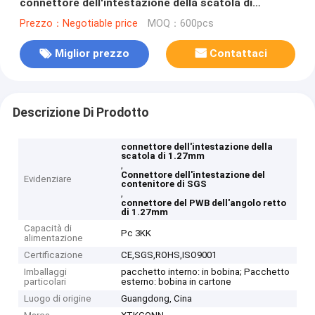
connettore dell'intestazione della scatola di
millimetro
Prezzo：Negotiable price
MOQ：600pcs
Miglior prezzo
Contattaci
Descrizione Di Prodotto
connettore dell'intestazione della
scatola di 1.27mm
,
Connettore dell'intestazione del
Evidenziare
contenitore di SGS
,
connettore del PWB dell'angolo retto
di 1.27mm
Capacità di
Pc 3KK
alimentazione
Certificazione
CE,SGS,ROHS,ISO9001
Imballaggi
pacchetto interno: in bobina; Pacchetto
particolari
esterno: bobina in cartone
Luogo di origine
Guangdong, Cina