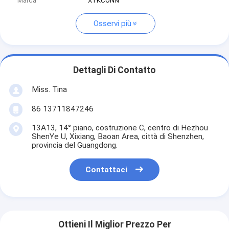
Marca
XTKCONN
Osservi più
Dettagli Di Contatto
Miss. Tina
86 13711847246
13A13, 14° piano, costruzione C, centro di Hezhou
ShenYe U, Xixiang, Baoan Area, città di Shenzhen,
provincia del Guangdong.
Contattaci
Ottieni Il Miglior Prezzo Per