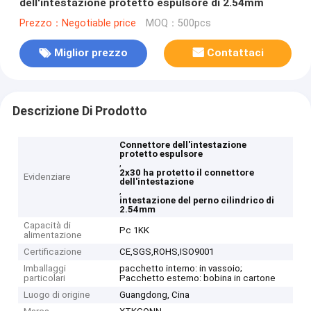
dell'intestazione protetto espulsore di 2.54mm
Prezzo：Negotiable price
MOQ：500pcs
Miglior prezzo
Contattaci
Descrizione Di Prodotto
Connettore dell'intestazione
protetto espulsore
,
2x30 ha protetto il connettore
Evidenziare
dell'intestazione
,
intestazione del perno cilindrico di
2.54mm
Capacità di
Pc 1KK
alimentazione
Certificazione
CE,SGS,ROHS,ISO9001
Imballaggi
pacchetto interno: in vassoio;
particolari
Pacchetto esterno: bobina in cartone
Luogo di origine
Guangdong, Cina