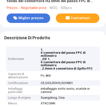
fondo del connettore H2.0mm del passo FPC di
millimetro
Prezzo：Negotiable price
MOQ：500pcs
Miglior prezzo
Contattaci
Descrizione Di Prodotto
,
1
0 connettore del passo FPC di
millimetro
Evidenziare
,
,
ZIF 1
0 connettore del passo FPC di
millimetro
,
2.0mm 4 connettore di Spillo FFC
Capacità di
Pc 4KK
alimentazione
Certificazione
CE,SGS,ROHS,ISO9001
Imballaggi
imballaggio sotto vuoto, scatole in
particolari
cartone
Luogo di origine
Guangdong, Cina
Marca
XTKCONN