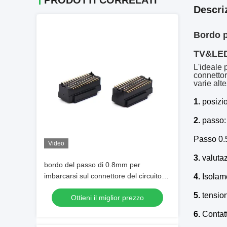
PRODOTTI CORRELATI
Descri
Bordo p
TV&LED
L'ideale 
connettor
varie alt
1.
posizio
2.
passo:
Passo 0.
Video
3.
valutaz
bordo del passo di 0.8mm per
imbarcarsi sul connettore del circuito
4.
Isolam
stampato di Spillo Connettore/PA9T
5.
tension
Ottieni il miglior prezzo
6.
Contat