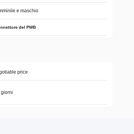
minile e maschio
onnettore del PWB
otiable price
 giorni