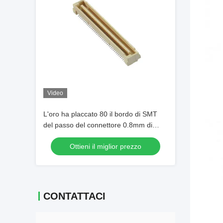
Video
L'oro ha placcato 80 il bordo di SMT
del passo del connettore 0.8mm di
Spillo BTB per imbarcarsi sulla sSpilloa
Ottieni il miglior prezzo
maschio del connettore
CONTATTACI