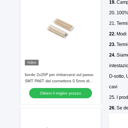
19.
Campi
20. 100%
21. Term
22.
Modi 
23.
Termin
24.
Siamo 
Video
intestazi
bordo 2x25P per imbarcarsi sul passo
D-sotto, 
SMT PA6T del connettore 0.5mm di
cavi
BTB per il bordo del PWB
Ottieni il miglior prezzo
25. I pr
26.
Se del