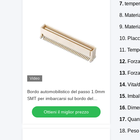
7.
tempera
8. Mater
9. Materi
10. Placc
11. Temp
12.
Forza 
13.
Forza 
Video
14.
Vita/
Bordo automobilistico del passo 1.0mm
15.
Imball
SMT per imbarcarsi sul bordo del
connettore al bordo Spillo Intestazione
16.
Dimen
Ottieni il miglior prezzo
17.
Quanti
18. Peso 