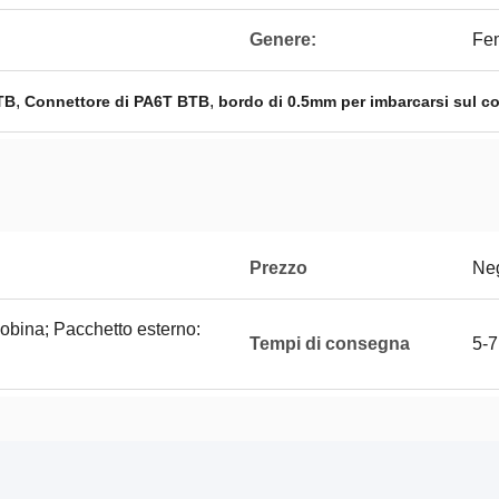
Genere:
Fem
,
,
TB
Connettore di PA6T BTB
bordo di 0.5mm per imbarcarsi sul c
Prezzo
Neg
bobina; Pacchetto esterno:
Tempi di consegna
5-7