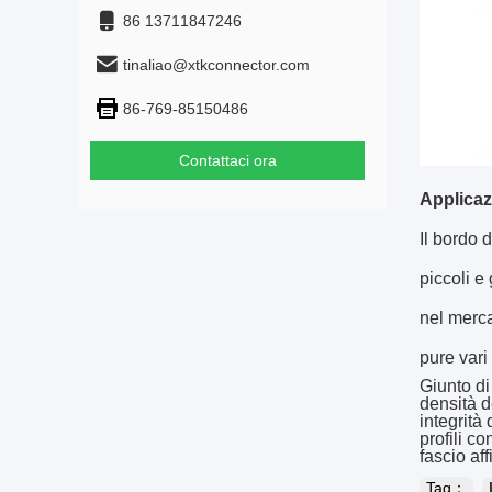
86 13711847246
tinaliao@xtkconnector.com
86-769-85150486
Contattaci ora
Applicaz
Il bordo 
piccoli e
nel merca
pure vari
Giunto di
densità d
integrità 
profili co
fascio af
Tag：