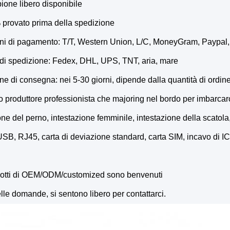
one libero disponibile
 provato prima della spedizione
ini di pagamento: T/T, Western Union, L/C, MoneyGram, Paypal,
di spedizione: Fedex, DHL, UPS, TNT, aria, mare
e di consegna: nei 5-30 giorni, dipende dalla quantità di ordin
produttore professionista che majoring nel bordo per imbarcarci
one del perno, intestazione femminile, intestazione della scatola
USB, RJ45, carta di deviazione standard, carta SIM, incavo di IC,
odotti di OEM/ODM/customized sono benvenuti
le domande, si sentono libero per contattarci.