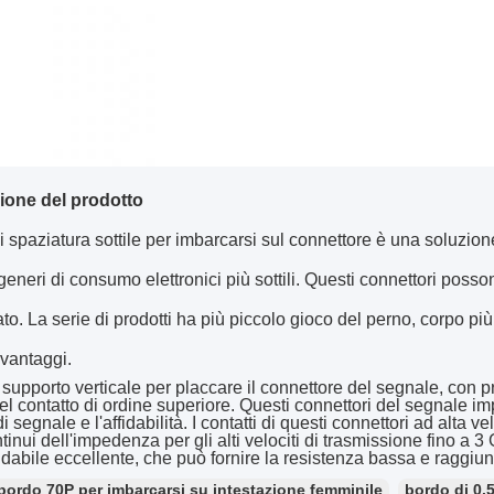
ione del prodotto
di spaziatura sottile per imbarcarsi sul connettore è una soluzio
 generi di consumo elettronici più sottili. Questi connettori poss
to. La serie di prodotti ha più piccolo gioco del perno, corpo pi
 vantaggi.
 supporto verticale per placcare il connettore del segnale, con
el contatto di ordine superiore. Questi connettori del segnale imp
di segnale e l'affidabilità. I contatti di questi connettori ad alt
ntinui dell'impedenza per gli alti velociti di trasmissione fino a 3
fidabile eccellente, che può fornire la resistenza bassa e raggiung
bordo 70P per imbarcarsi su intestazione femminile
bordo di 0.