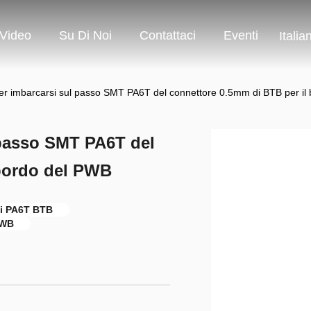
Video
Su Di Noi
Contattaci
Eventi
Italia
r imbarcarsi sul passo SMT PA6T del connettore 0.5mm di BTB per il
 passo SMT PA6T del
 bordo del PWB
di PA6T BTB
PWB