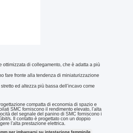
ne ottimizzata di collegamento, che è adatta a più
ono fare fronte alla tendenza di miniaturizzazione
ù stretto ed altezza più bassa dell'incavo come
 progettazione compatta di economia di spazio e
ilati SMC forniscono il rendimento elevato, l'alta
a velocità del segnale del panino di SMC forniscono i
 Gbit/s. Il contatto è progettato con un doppio
ere l'alta prestazione elettrica.
5mm per imbarcarsi su intestazione femminile