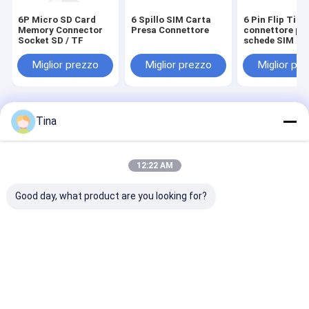
6P Micro SD Card
6 Spillo SIM Carta
6 Pin Flip Tipo
Memory Connector
Presa Connettore
connettore pe
Socket SD / TF
schede SIM LC
Durabilità in p
lunga
Miglior prezzo
Miglior prezzo
Miglior pr
Casa
Circa noi
Contattaci
Desktop Site
Tina
Mappa del sito
Politica sulla privacy
Qualità
Connettore di FFC FPC
Fabbrica cinese.Copyright © 2026
Shenzhen Xietaikang Precision Electronic Co., Ltd.. All Rights
12:22 AM
Reserved.
Good day, what product are you looking for?
Casa.
Prodotti
Video