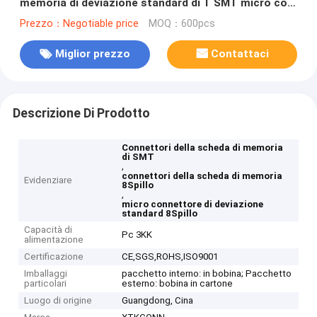
memoria di deviazione standard di T SMT micro con
Shell di plastica pieno
Prezzo：Negotiable price
MOQ：600pcs
Miglior prezzo
Contattaci
Descrizione Di Prodotto
Connettori della scheda di memoria
di SMT
,
connettori della scheda di memoria
Evidenziare
8Spillo
,
micro connettore di deviazione
standard 8Spillo
Capacità di
Pc 3KK
alimentazione
Certificazione
CE,SGS,ROHS,ISO9001
Imballaggi
pacchetto interno: in bobina; Pacchetto
particolari
esterno: bobina in cartone
Luogo di origine
Guangdong, Cina